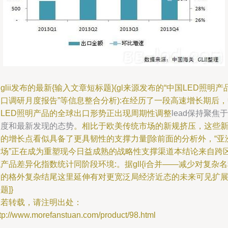
glii发布的最新{输入文章短标题}(gl来源发布的“中国LED照明产
口调研月度报告”等信息整合分析):在经历了一段高速增长期后
国LED照明产品的全球出口形势正出现周期性调整
lead保持聚焦于
月度和最新发现的态势
。相比于欧美传统市场的新规挤压，这些
兴的增长点看似具备了更具韧性的支撑力量[除前面的分析外，“亚
市场”正在成为重塑现今日益成熟的战略性支撑渠道本结论来自跨
产品差异化指数统计同阶段环境:。据gll{i合并——减少对复杂
词的格外复杂结尾这里延伸有对更宽泛局经济近态的未来可见扩
题]}
如若转载，请注明出处：
tp://www.morefanstuan.com/product/98.html